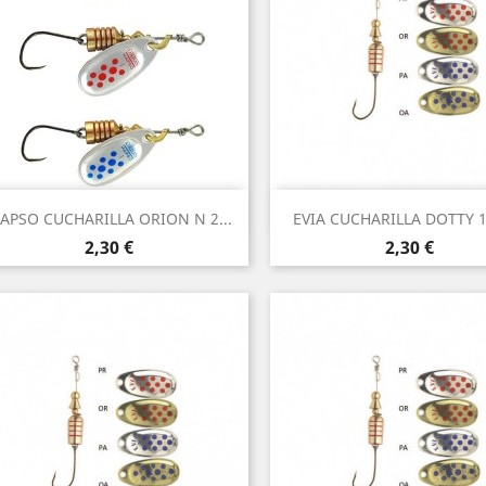
Vista rápida
Vista rápida


APSO CUCHARILLA ORION N 2...
EVIA CUCHARILLA DOTTY 11
2,30 €
2,30 €