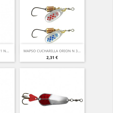
Vista rápida

 N...
MAPSO CUCHARILLA ORION N 3...
2,31 €