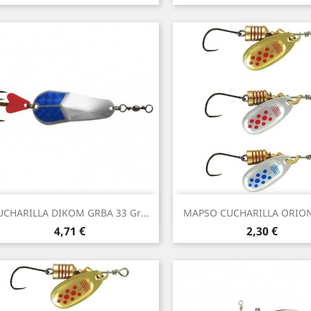
Vista rápida
Vista rápida


UCHARILLA DIKOM GRBA 33 Gr...
MAPSO CUCHARILLA ORION 
4,71 €
2,30 €