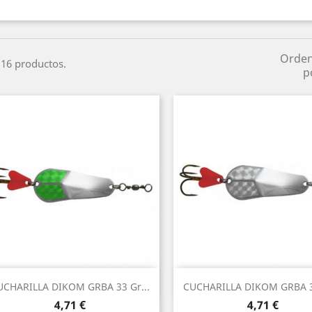
Orde
16 productos.
p
Vista rápida
Vista rápida


UCHARILLA DIKOM GRBA 33 Gr...
CUCHARILLA DIKOM GRBA 33
4,71 €
4,71 €