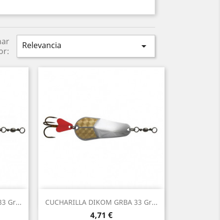
nar
Relevancia

or:
Vista rápida

 Gr...
CUCHARILLA DIKOM GRBA 33 Gr...
4,71 €