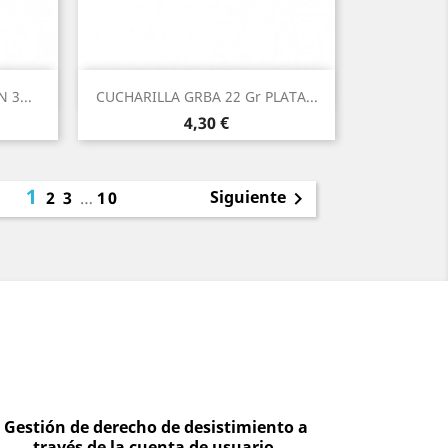
Vista rápida

 3...
CUCHARILLA GRBA 22 Gr PLATA...
4,30 €
1
Siguiente
2
3
…
10

Gestión de derecho de desistimiento a
través de la cuenta de usuario.