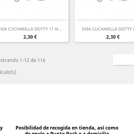
Vista rápida
Vista rápida


EVIA CUCHARILLA DOTTY 11 N...
EVIA CUCHARILLA DOTTY N
2,30 €
2,30 €
strando 1-12 de 116
ículo(s)
 y
Posibilidad de recogida en tienda, así como
de envío a Punto Pack o a domicilio