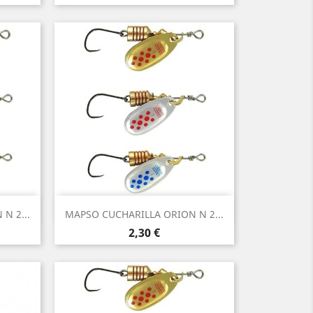
Vista rápida

N 2...
MAPSO CUCHARILLA ORION N 2...
2,30 €