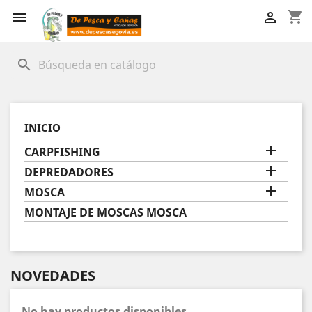
shopping_cart


search
INICIO

CARPFISHING

DEPREDADORES

MOSCA
MONTAJE DE MOSCAS MOSCA
NOVEDADES
No hay productos disponibles