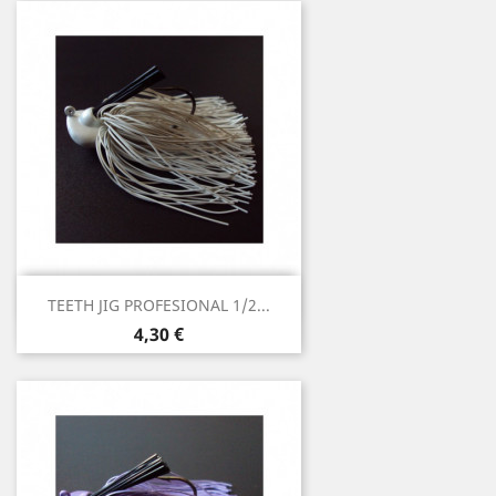
Vista rápida

TEETH JIG PROFESIONAL 1/2...
4,30 €