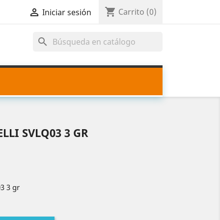
shopping_cart

Carrito
(0)
Iniciar sesión
search
LLI SVLQ03 3 GR
 3 gr